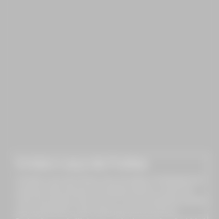
Irmãos Leça de Freitas
A Irmãos Leça de Freitas Lda. procedeu à instalação de
sistemas de produção de energia elétrica a partir de
fonte de energia renovável (no caso do presente projeto
de investimento, fonte solar) para autoconsumo.