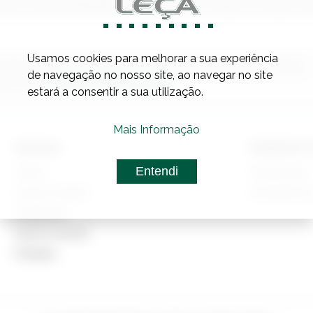
eva a nossa newsletter e fique a par de todas as nossas no
Usamos cookies para melhorar a sua experiência
 sobre produtos, promoções e novidades da Irmãos Leça de Freitas.
de navegação no nosso site, ao navegar no site
Política de Privacidade.
itar a nossa
estará a consentir a sua utilização.
Mais Informação
Serviços
Empresas 
Entendi
Obras
PrediCanhas
Loja De Vendas
Serralharia 
Carpintaria
Loja Do Funchal
Produtos