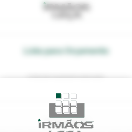
Lista para Orçamento
A lista de orçamento está vazio.
NEWSLETTER