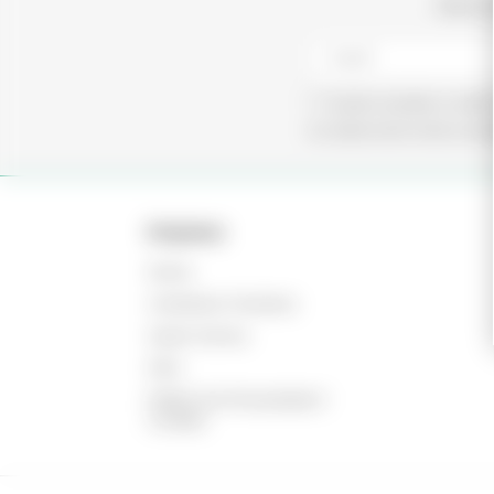
Subscr
Aceito receber e-mails
Ao subscrever está a ace
Empresa
Home
Contactos | Horários
Quem Somos
SGQ
Política De Privacidade E
Cookies