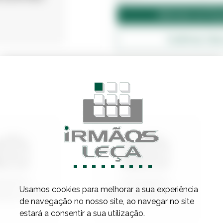
Adicionar ao Orç
Confirmar Sto
Usamos cookies para melhorar a sua experiência
de navegação no nosso site, ao navegar no site
estará a consentir a sua utilização.