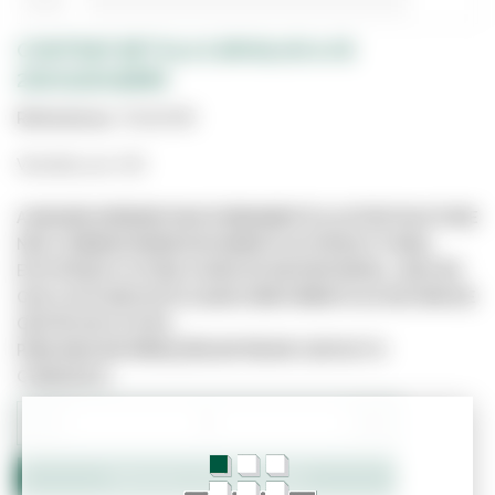
CONTRAP. BETULA CARVALHO A/B
250X125X18MM
Referência:
7003179R
Vendido por UN
A IMAGEM APRESENTADA É MERAMENTE ILUSTRATIVA E PODE
NÃO CORRESPONDER EXATAMENTE AO PRODUTO REAL.
ESTE PRODUTO PODE JÁ NÃO ESTAR DISPONÍVEL, UMA VEZ
QUE O SITE NÃO ESTÁ LIGADO DIRETAMENTE AO SISTEMA DE
GESTÃO DE STOCKS.
PARA MAIS INFORMAÇÕES ENTRE EM CONTACTO
CONNOSCO.
−
+
Adicionar ao Orçamento