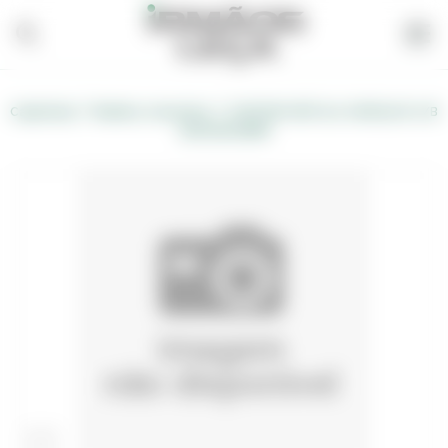
/
/
Carpintaria
Madeira, Acessórios
CONTRAP. BETULA CARVALHO A/B
250X125X18MM