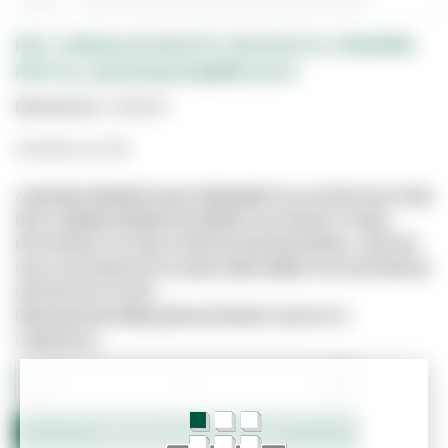
PAV. CARVALHO RUSTIC 220 ESCOV./ENVERN.
PRTK 1L 2200X220X18MM (14+4)
Referência:
7018004
Vendido por M2
A IMAGEM APRESENTADA É MERAMENTE ILUSTRATIVA E PODE
NÃO CORRESPONDER EXATAMENTE AO PRODUTO REAL.
ESTE PRODUTO PODE JÁ NÃO ESTAR DISPONÍVEL, UMA VEZ
QUE O SITE NÃO ESTÁ LIGADO DIRETAMENTE AO SISTEMA DE
GESTÃO DE STOCKS.
PARA MAIS INFORMAÇÕES ENTRE EM CONTACTO
CONNOSCO.
−
+
Adicionar ao Orçamento