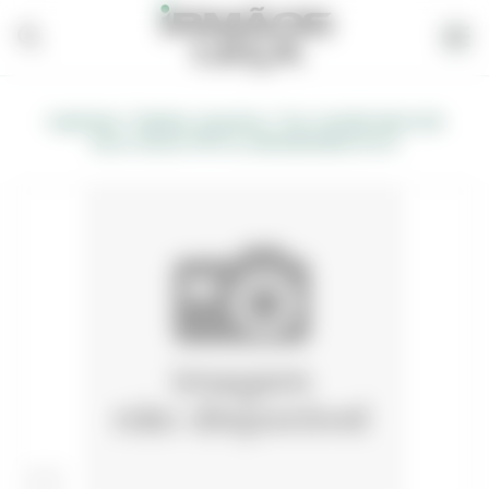
/
/
Carpintaria
Madeira, Acessórios
Pav. Carvalho Rustic 220
Escov./Envern. PRTK 1L 2200x220x18mm (14+4)