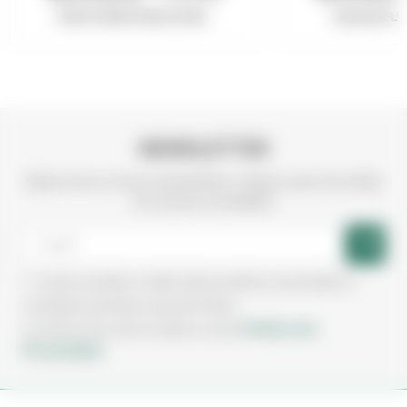
PORTA MOD FOAB-2A MO...
SOALHO FLU
NEWSLETTER
Subscreva a nossa newsletter e fique a par de todas
as nossas novidades
Aceito receber e-mails sobre produtos, promoções e
novidades da Irmãos Leça de Freitas.
Política de
Ao subscrever está a aceitar a nossa
Privacidade.