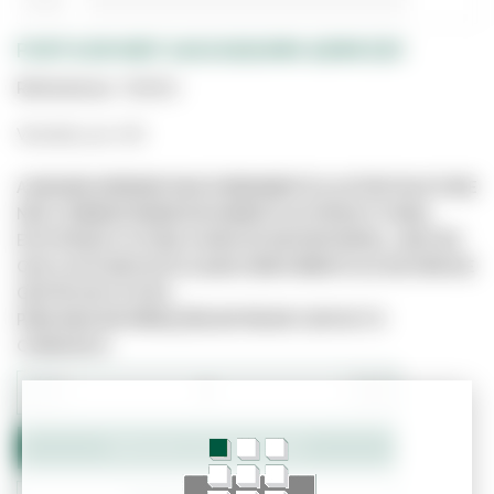
PORTA EM MDF 2400X850MM 42MM ESP.
Referência:
7188561
Vendido por UN
A IMAGEM APRESENTADA É MERAMENTE ILUSTRATIVA E PODE
NÃO CORRESPONDER EXATAMENTE AO PRODUTO REAL.
ESTE PRODUTO PODE JÁ NÃO ESTAR DISPONÍVEL, UMA VEZ
QUE O SITE NÃO ESTÁ LIGADO DIRETAMENTE AO SISTEMA DE
GESTÃO DE STOCKS.
PARA MAIS INFORMAÇÕES ENTRE EM CONTACTO
CONNOSCO.
−
+
Adicionar ao Orçamento