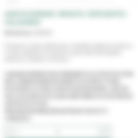
SANITAS NORMAIS/ INFANTIS/ DEFECIENTES -
(VALADARES)
Referência:
1206200
Possuímos várias referências e medidas destes produtos e
os seus respetivos acessórios, para mais informações
entre em contacto connosco.
A IMAGEM APRESENTADA É MERAMENTE ILUSTRATIVA E PODE
NÃO CORRESPONDER EXATAMENTE AO PRODUTO REAL.
ESTE PRODUTO PODE JÁ NÃO ESTAR DISPONÍVEL, UMA VEZ
QUE O SITE NÃO ESTÁ LIGADO DIRETAMENTE AO SISTEMA DE
GESTÃO DE STOCKS.
PARA MAIS INFORMAÇÕES ENTRE EM CONTACTO
CONNOSCO.
−
+