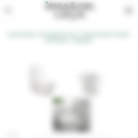
/
/
Loja de Vendas
Decoração de Casa
Sanitas Normais/ Infantis/
Defecientes - (Valadares)