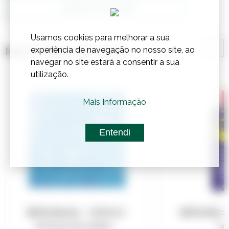
Confirmar Stock
Usamos cookies para melhorar a sua
experiência de navegação no nosso site, ao
Mais Produtos de Outros
navegar no site estará a consentir a sua
utilização.
Mais Informação
Entendi
Referência:
0998510
Referênci
PASTILHA AZUL CELEST...
W