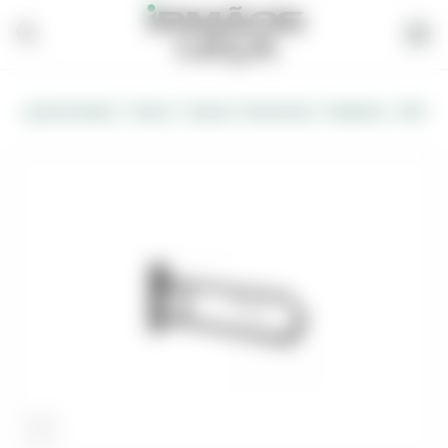
/
/
Loja de Vendas
Outros
Apoios/ Porta Rolos/ Toalheiros - (AFJ)