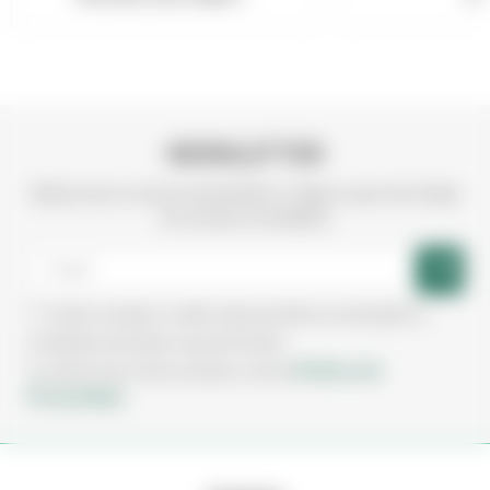
NEWSLETTER
Subscreva a nossa newsletter e fique a par de todas
as nossas novidades
Aceito receber e-mails sobre produtos, promoções e
novidades da Irmãos Leça de Freitas.
Política de
Ao subscrever está a aceitar a nossa
Privacidade.