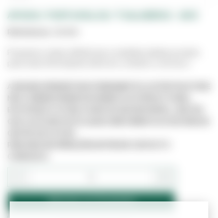
APOIOS/ PORTA ROLOS/ TOALHEIROS - (AFJ)
Referência:
1310518
Possuímos várias referências e medidas destes produto,
para mais informações entre em contacto connosco.
A IMAGEM APRESENTADA É MERAMENTE ILUSTRATIVA E PODE
NÃO CORRESPONDER EXATAMENTE AO PRODUTO REAL.
ESTE PRODUTO PODE JÁ NÃO ESTAR DISPONÍVEL, UMA VEZ
QUE O SITE NÃO ESTÁ LIGADO DIRETAMENTE AO SISTEMA DE
GESTÃO DE STOCKS.
PARA MAIS INFORMAÇÕES ENTRE EM CONTACTO
CONNOSCO.
−
+
Adicionar ao Orçamento