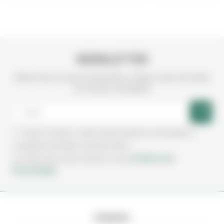
NEWSLETTER
Subscreva a nossa newsletter e fique a par de todas
as nossas novidades
Aceito receber e-mails sobre produtos, promoções e
novidades da Irmãos Leça de Freitas.
Política de
Ao subscrever está a aceitar a nossa
Privacidade.
Empresa