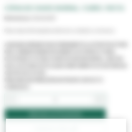
CÓPIAS DE CHAVES (NORMAL /CARRO /MOTA)
Referência:
6001400SP
Para mais informações entre em contacto connosco.
A IMAGEM APRESENTADA É MERAMENTE ILUSTRATIVA E PODE
NÃO CORRESPONDER EXATAMENTE AO PRODUTO REAL.
ESTE PRODUTO PODE JÁ NÃO ESTAR DISPONÍVEL, UMA VEZ
QUE O SITE NÃO ESTÁ LIGADO DIRETAMENTE AO SISTEMA DE
GESTÃO DE STOCKS.
PARA MAIS INFORMAÇÕES ENTRE EM CONTACTO
CONNOSCO.
−
+
Adicionar ao Orçamento
Confirmar Stock