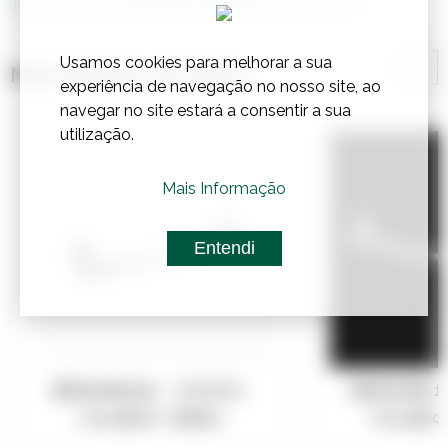
Usamos cookies para melhorar a sua
Mais Produtos de Outros
experiência de navegação no nosso site, ao
navegar no site estará a consentir a sua
utilização.
Mais Informação
Entendi
Referência:
1310441
Referênci
TOALHEIROS - (MEBRA)
TOALHEIROS