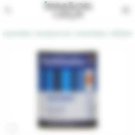
/
/
Loja de Vendas
Decoração de Casa
Stucomat Branco - (Robbialac)