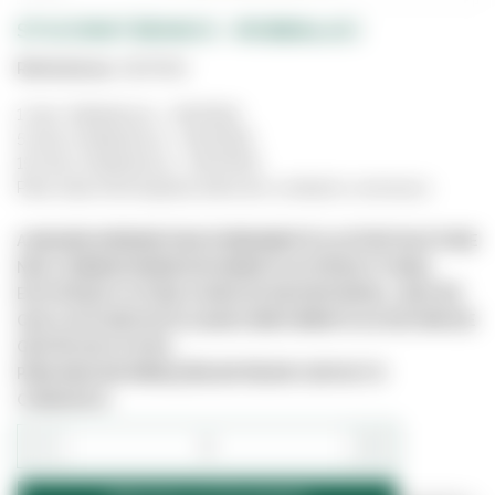
STUCOMAT BRANCO - (ROBBIALAC)
Referência:
4207001
1 Litro, Referência - 4207001;
5 Litros, Referência - 4207002;
15 Litros, Referência - 4207003;
Para mais informações entre em contacto connosco.
A IMAGEM APRESENTADA É MERAMENTE ILUSTRATIVA E PODE
NÃO CORRESPONDER EXATAMENTE AO PRODUTO REAL.
ESTE PRODUTO PODE JÁ NÃO ESTAR DISPONÍVEL, UMA VEZ
QUE O SITE NÃO ESTÁ LIGADO DIRETAMENTE AO SISTEMA DE
GESTÃO DE STOCKS.
PARA MAIS INFORMAÇÕES ENTRE EM CONTACTO
CONNOSCO.
−
+