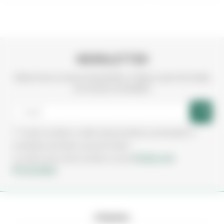
NEWSLETTER
Subscreva a nossa newsletter e fique a par de todas
as nossas novidades
Aceito receber e-mails sobre produtos, promoções e
novidades da Irmãos Leça de Freitas.
Política de
Ao subscrever está a aceitar a nossa
Privacidade.
Empresa