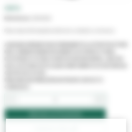
CINTA
Referência:
3204030
Para mais informações entre em contacto connosco.
A IMAGEM APRESENTADA É MERAMENTE ILUSTRATIVA E PODE
NÃO CORRESPONDER EXATAMENTE AO PRODUTO REAL.
ESTE PRODUTO PODE JÁ NÃO ESTAR DISPONÍVEL, UMA VEZ
QUE O SITE NÃO ESTÁ LIGADO DIRETAMENTE AO SISTEMA DE
GESTÃO DE STOCKS.
PARA MAIS INFORMAÇÕES ENTRE EM CONTACTO
CONNOSCO.
−
+
Adicionar ao Orçamento
Confirmar Stock