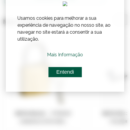
Usamos cookies para melhorar a sua
Mais Produtos de Outros
experiência de navegação no nosso site, ao
navegar no site estará a consentir a sua
utilização.
Mais Informação
Entendi
Referência:
2705020
Referênci
CADEADOS LATÃO/INOX...
TOALHEIRO